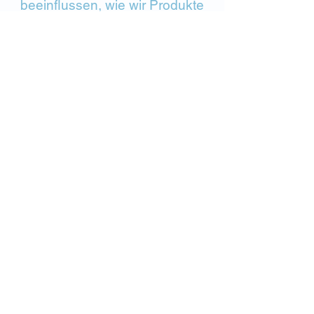
beeinflussen, wie wir Produkte
herstellen und Technologien
vorantreiben.