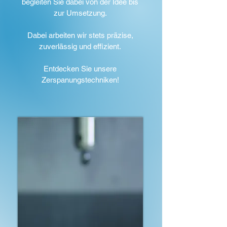
begleiten Sie dabei von der Idee bis
zur Umsetzung.
Dabei arbeiten wir stets präzise,
zuverlässig und effizient.
Entdecken Sie unsere
Zerspanungstechniken!