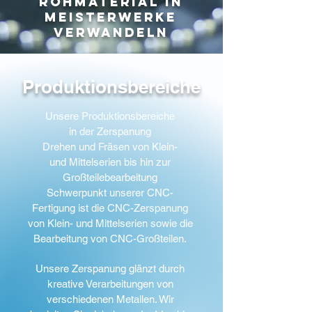
Rohmaterial in
Meisterwerke
verwandeln
Produktionsbereiche
Unsere Produktionsbereiche
in der Zerspanung
Drehen und Fräsen von Klein-
und Mittelserien bis hin zur
Großteilebearbeitung
Schwerpunkt unserer CNC-
Fertigung ist die CNC-Zerspanung
von Klein- und Mittelserien sowie die
Bearbeitung von CNC-Großteilen.
Unsere Zerspanung glänzt durch
kreative Verarbeitungen von
verschiedenen Metallen. Wir